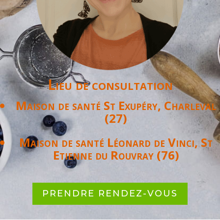
Lieu de consultation
Maison de santé St Exupéry,
Charleval
(27)
Maison de santé Léonard de Vinci,
St
Etienne du Rouvray (76)
PRENDRE RENDEZ-VOUS